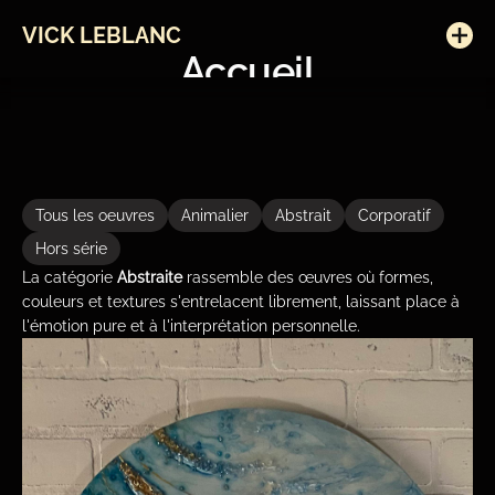
VICK LEBLANC
Accueil
À Propos
A
b
s
t
r
a
i
t
Œuvres
Tous les oeuvres
Animalier
Abstrait
Corporatif
Contact
Hors série
La catégorie 
Abstraite
 rassemble des œuvres où formes, 
INSTAGRAM
FACEBOOK
couleurs et textures s'entrelacent librement, laissant place à 
l'émotion pure et à l'interprétation personnelle.